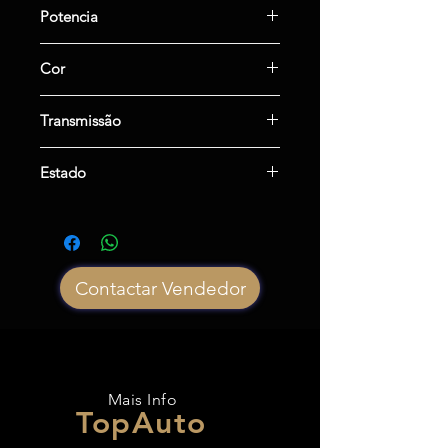
1600cc
Potencia
110cv
Cor
Cinzento
Transmissão
Manual
Estado
Usado
Contactar Vendedor
Mais Info
TopAuto